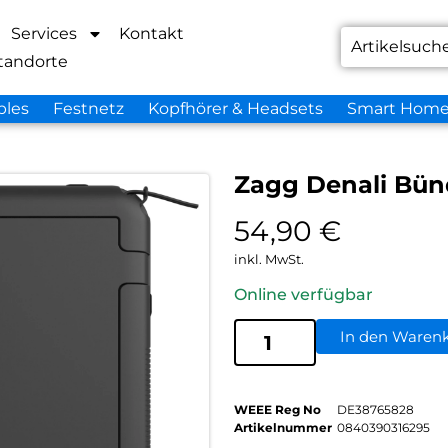
Services
Kontakt
tandorte
bles
Festnetz
Kopfhörer & Headsets
Smart Hom
Zagg Denali Bünd
54,90
€
inkl. MwSt.
Online verfügbar
In den Waren
WEEE Reg No
DE38765828
Artikelnummer
0840390316295