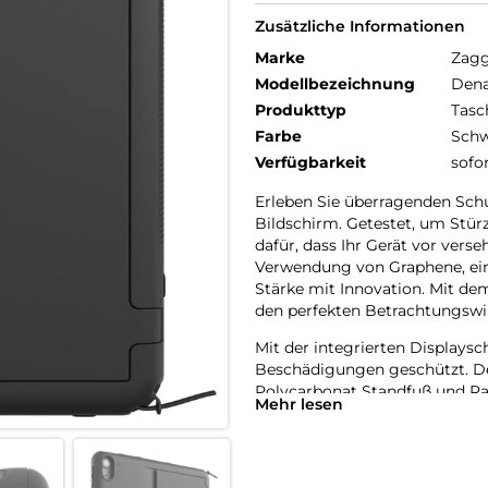
Zusätzliche Informationen
Marke
Zag
Modellbezeichnung
Dena
Produkttyp
Tasc
Farbe
Schw
Verfügbarkeit
sofo
Erleben Sie überragenden Schu
Bildschirm. Getestet, um Stürz
dafür, dass Ihr Gerät vor vers
Verwendung von Graphene, eine
Stärke mit Innovation. Mit dem
den perfekten Betrachtungswi
Mit der integrierten Displaysc
Beschädigungen geschützt. De
Polycarbonat Standfuß und R
Mehr lesen
Berührungsempfindlichkeit Üb
Praktischerweise enthält diese
sicherstellt, dass Ihr ZAGG Pr
mit integriertem Bildschirm i