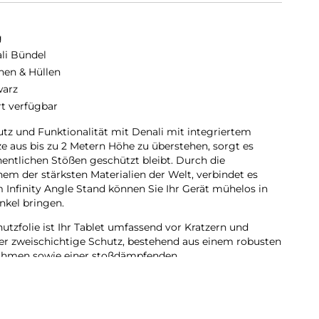
g
li Bündel
hen & Hüllen
arz
rt verfügbar
tz und Funktionalität mit Denali mit integriertem
e aus bis zu 2 Metern Höhe zu überstehen, sorgt es
ehentlichen Stößen geschützt bleibt. Durch die
m der stärksten Materialien der Welt, verbindet es
 Infinity Angle Stand können Sie Ihr Gerät mühelos in
nkel bringen.
hutzfolie ist Ihr Tablet umfassend vor Kratzern und
r zweischichtige Schutz, bestehend aus einem robusten
ahmen sowie einer stoßdämpfenden
erformung, garantiert Widerstandsfähigkeit bei Stößen.
s Bundle einen integrierten Stylus-Halter, der
o Stylus oder Apple Pencil immer in Reichweite ist. Denali
st umweltbewusst, da es zu 50 % aus recycelten