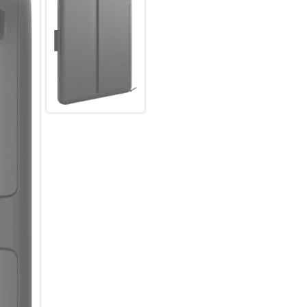
Materialien hergestellt wurde
widerspiegelt.
6.5ft | 2m Fallschutz: Denali 
vor Stürzen aus bis zu 2 Metern
Verstärkt mit Graphene: Denal
angereichert.
Infinity Angle Stand: Lassen Si
bevorzugten Blickwinkel auf.
Eingebauter Bildschirmschutz:
Bildschirmschutz geliefert, de
Zweischichtiger Schutz: Hoch
Rahmen, kombiniert mit stoß
und Innenraum.
Stylus-Halter: Der integrierte 
Apple Pencil sicher und schnel
Hergestellt aus recycelten Mat
recycelten Materialien.