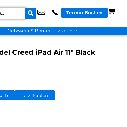
Termin Buchen
e
Netzwerk & Router
Zubehör
el Creed iPad Air 11″ Black
korb
Jetzt kaufen