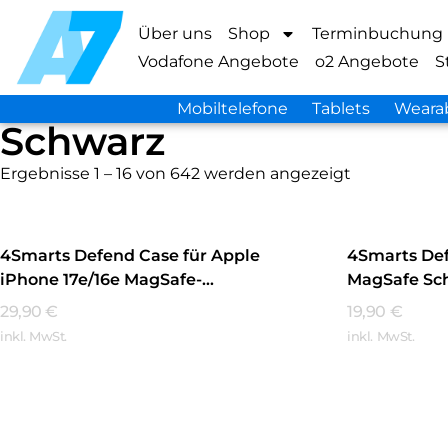
Über uns
Shop
Terminbuchung
Vodafone Angebote
o2 Angebote
S
Mobiltelefone
Tablets
Weara
Schwarz
Ergebnisse 1 – 16 von 642 werden angezeigt
4Smarts Defend Case für Apple
4Smarts Def
iPhone 17e/16e MagSafe-
MagSafe Sc
kompatibel Schwarz
29,90
€
19,90
€
inkl. MwSt.
inkl. MwSt.
Mehr Erfahren
Mehr Erfa