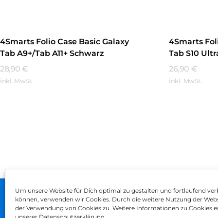
4Smarts Folio Case Basic Galaxy
4Smarts Fol
Tab A9+/Tab A11+ Schwarz
Tab S10 Ult
28,90
€
26,90
€
inkl. MwSt.
inkl. MwSt.
Mehr Erfahren
Mehr Erfa
Um unsere Website für Dich optimal zu gestalten und fortlaufend ver
können, verwenden wir Cookies. Durch die weitere Nutzung der Web
Impressum
AGB
Dat
der Verwendung von Cookies zu. Weitere Informationen zu Cookies er
unserer Datenschutzerklärung.