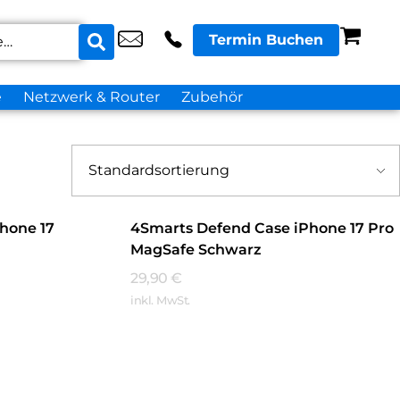
Termin Buchen
e
Netzwerk & Router
Zubehör
hone 17
4Smarts Defend Case iPhone 17 Pro
MagSafe Schwarz
29,90
€
inkl. MwSt.
Mehr Erfahren