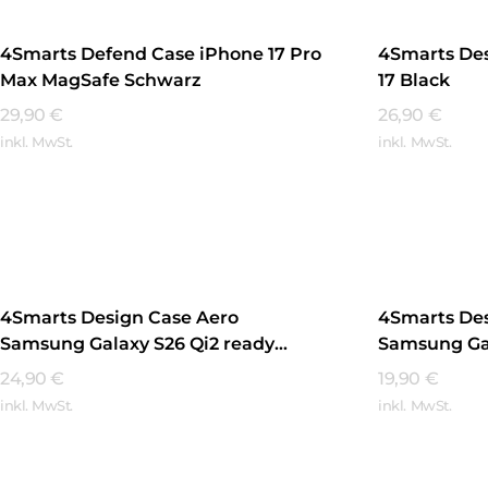
4Smarts Defend Case iPhone 17 Pro
4Smarts Des
Max MagSafe Schwarz
17 Black
29,90
€
26,90
€
inkl. MwSt.
inkl. MwSt.
Mehr Erfahren
Mehr Erfa
4Smarts Design Case Aero
4Smarts Des
Samsung Galaxy S26 Qi2 ready
Samsung Gal
Schwarz
ready Schw
24,90
€
19,90
€
inkl. MwSt.
inkl. MwSt.
Mehr Erfahren
Mehr Erfa