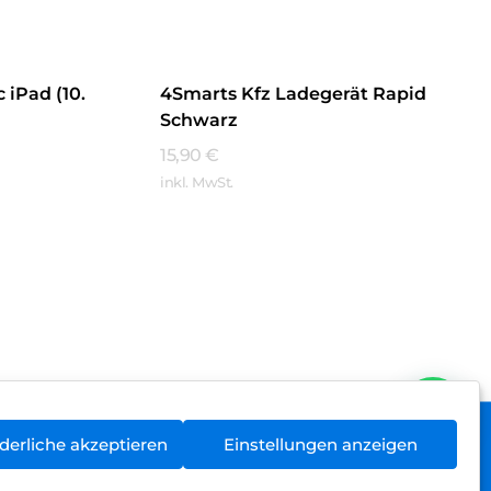
 iPad (10.
4Smarts Kfz Ladegerät Rapid
Schwarz
15,90
€
inkl. MwSt.
Mehr Erfahren
derliche akzeptieren
Einstellungen anzeigen
rieentsorgung
Newsletter