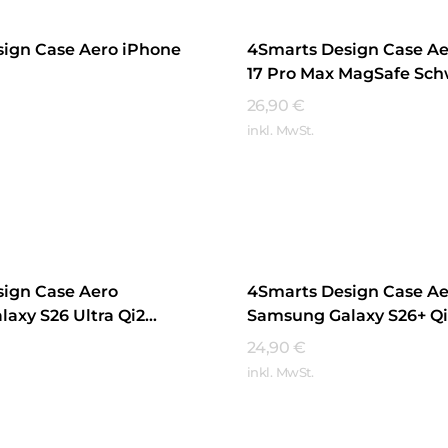
ign Case Aero iPhone
4Smarts Design Case Ae
17 Pro Max MagSafe Sc
26,90
€
inkl. MwSt.
hren
Mehr Erfahren
ign Case Aero
4Smarts Design Case Ae
axy S26 Ultra Qi2
Samsung Galaxy S26+ Qi
arz
Schwarz
24,90
€
inkl. MwSt.
hren
Mehr Erfahren