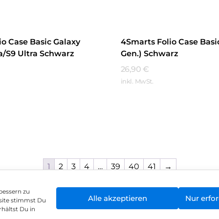
io Case Basic Galaxy
4Smarts Folio Case Basic
ra/S9 Ultra Schwarz
Gen.) Schwarz
26,90
€
inkl. MwSt.
hren
Mehr Erfahren
1
2
3
4
…
39
40
41
→
bessern zu
Alle akzeptieren
Nur erfor
site stimmst Du
enschutz
Vertrag widerrufen
Hinweis zur Batte
hältst Du in