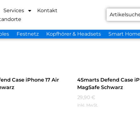
Services
Kontakt
tandorte
bles
Festnetz
Kopfhörer & Headsets
Smart Hom
end Case iPhone 17 Air
4Smarts Defend Case iP
hwarz
MagSafe Schwarz
29,90
€
inkl. MwSt.
hren
Mehr Erfahren