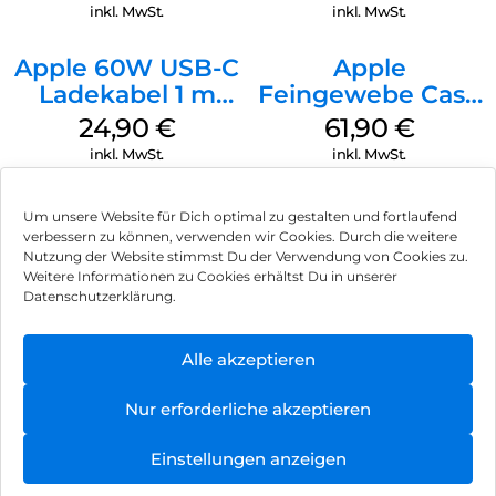
Transparent
Transparent
inkl. MwSt.
inkl. MwSt.
Apple 60W USB-C
Apple
Ladekabel 1 m
Feingewebe Case
Weiß
iPhone 15 Pro
24,90
€
61,90
€
MagSafe Schwarz
inkl. MwSt.
inkl. MwSt.
Um unsere Website für Dich optimal zu gestalten und fortlaufend
verbessern zu können, verwenden wir Cookies. Durch die weitere
Nutzung der Website stimmst Du der Verwendung von Cookies zu.
Impressum
Weitere Informationen zu Cookies erhältst Du in unserer
Datenschutzerklärung.
AGB
Datenschutz
Alle akzeptieren
Vertrag widerrufen
Nur erforderliche akzeptieren
Hinweis zur Batterieentsorgung
Einstellungen anzeigen
Newsletter