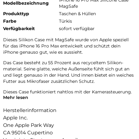
iPhone 16 Pro Max Silicone Case
Modellbezeichnung
MagSafe
Produkttyp
Taschen & Hüllen
Farbe
Türkis
Verfügbarkeit
sofort verfügbar
Dieses Silikon Case mit MagSafe wurde von Apple speziell
für das iPhone 16 Pro Max entwickelt und schützt dein
iPhone genauso gut, wie es aussieht.
Das Case besteht zu 55 Prozent aus recyceltem Silikon­
material. Seine glatte, weiche Außenseite fühlt sich gut an
und liegt genauso in der Hand. Und innen bietet ein weiches
Futter aus Mikrofaser zusätzlichen Schutz.
Dieses Case funktioniert nahtlos mit der Kamera­steuerung.
Mehr lesen
Es hat eine Saphir­kappe mit einer leitenden Schicht, die die
Bewegungen deines Fingers auf dem Case zur Kamera­
Herstellerinformation
steuerung erkennen kann.
Apple Inc.
Mit integrierten Magneten, die sich perfekt am iPhone 16 Pro
One Apple Park Way
Max ausrichten, hält das Case ganz einfach und sorgt für
CA 95014 Cupertino
schnelleres kabelloses Laden. Lass dein iPhone beim Laden