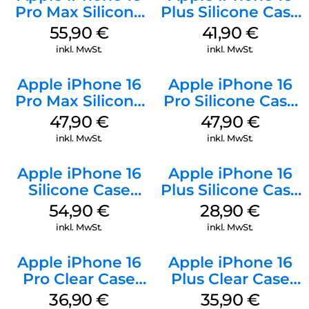
Pro Max Silicone
Plus Silicone Case
Case MagSafe
MagSafe Stone
55,90
€
41,90
€
Stone Gray
Gray
inkl. MwSt.
inkl. MwSt.
Apple iPhone 16
Apple iPhone 16
Pro Max Silicone
Pro Silicone Case
Case MagSafe
MagSafe Denim
47,90
€
47,90
€
Black
inkl. MwSt.
inkl. MwSt.
Apple iPhone 16
Apple iPhone 16
Silicone Case
Plus Silicone Case
MagSafe Black
MagSafe Black
54,90
€
28,90
€
inkl. MwSt.
inkl. MwSt.
Apple iPhone 16
Apple iPhone 16
Pro Clear Case
Plus Clear Case
MagSafe
MagSafe
36,90
€
35,90
€