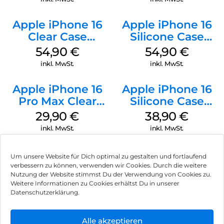
Apple iPhone 16
Apple iPhone 16
Clear Case
Silicone Case
MagSafe
MagSafe Lake
54,90
€
54,90
€
Transparent
Green
inkl. MwSt.
inkl. MwSt.
Apple iPhone 16
Apple iPhone 16
Pro Max Clear
Silicone Case
Case MagSafe
MagSafe
29,90
€
38,90
€
Transparent
Ultramarine
inkl. MwSt.
inkl. MwSt.
Um unsere Website für Dich optimal zu gestalten und fortlaufend
verbessern zu können, verwenden wir Cookies. Durch die weitere
Nutzung der Website stimmst Du der Verwendung von Cookies zu.
Impressum
Weitere Informationen zu Cookies erhältst Du in unserer
Datenschutzerklärung.
AGB
Datenschutz
Alle akzeptieren