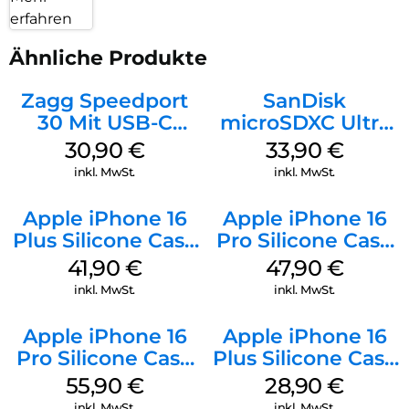
erfahren
Ähnliche Produkte
Zagg Speedport
SanDisk
30 Mit USB-C
microSDXC Ultra
Kabel Weiß
128 GB + Adapter
30,90
€
33,90
€
Mobile
inkl. MwSt.
inkl. MwSt.
Apple iPhone 16
Apple iPhone 16
Plus Silicone Case
Pro Silicone Case
MagSafe Stone
MagSafe Denim
41,90
€
47,90
€
Gray
inkl. MwSt.
inkl. MwSt.
Apple iPhone 16
Apple iPhone 16
Pro Silicone Case
Plus Silicone Case
MagSafe Stone
MagSafe Black
55,90
€
28,90
€
Gray
inkl. MwSt.
inkl. MwSt.