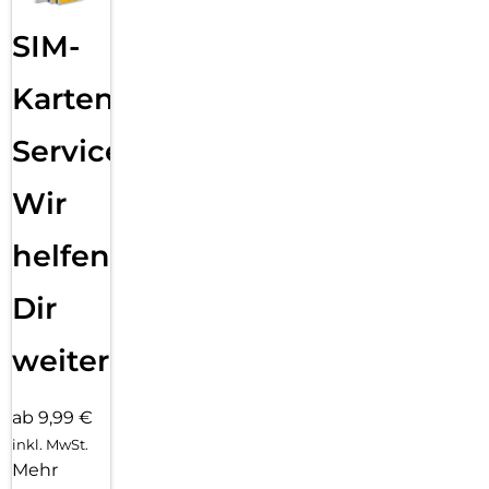
EASY-ON MountMaster – In 3 Sekunden perfekt montiert:
Mit dem EASY-ON MountMaster wird das Anbringen deines
SIM-
iPhone 16e / 17e Panzerglases so einfach wie nie zuvor. Das
Besondere: Das Schutzglas ist bereits vormontiert, sodass
Karten
du es nur noch aufsetzen musst. Einfach auflegen, Lasche
ziehen, ansaugen lassen, abnehmen – und schon sitzt das
Service:
Panzerglas in nur 3 Sekunden perfekt, blasenfrei und exakt
ausgerichtet auf deinem Display. Die intelligente
Montagehilfe sorgt dabei für eine präzise Positionierung,
Wir
reduziert Staubpartikel und verhindert ein Verrutschen. Dank
der intuitiven Anwendung gelingt die Installation garantiert
helfen
auch ohne Erfahrung.
Dir
weiter
ab 9,99 €
inkl. MwSt.
Mehr