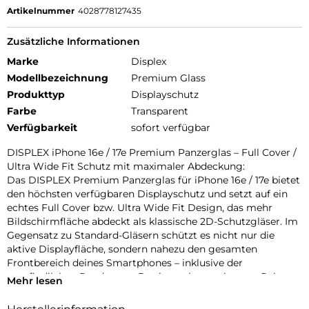
Artikelnummer
4028778127435
Zusätzliche Informationen
Marke
Displex
Modellbezeichnung
Premium Glass
Produkttyp
Displayschutz
Farbe
Transparent
Verfügbarkeit
sofort verfügbar
DISPLEX iPhone 16e / 17e Premium Panzerglas – Full Cover /
Ultra Wide Fit Schutz mit maximaler Abdeckung:
Das DISPLEX Premium Panzerglas für iPhone 16e / 17e bietet
den höchsten verfügbaren Displayschutz und setzt auf ein
echtes Full Cover bzw. Ultra Wide Fit Design, das mehr
Bildschirmfläche abdeckt als klassische 2D-Schutzgläser. Im
Gegensatz zu Standard-Gläsern schützt es nicht nur die
aktive Displayfläche, sondern nahezu den gesamten
Frontbereich deines Smartphones – inklusive der
empfindlichen Randzonen. Der integrierte schwarze Rahmen
Mehr lesen
sorgt für eine nahtlose optische Integration und greift die
originalen Displayränder deines iPhones perfekt auf.