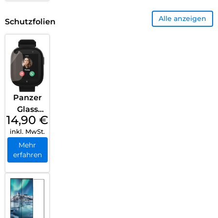
2020
Alle anzeigen
Transpa
Schutzfolien
rent
Panzer
Glass
14,90
€
Displays
inkl. MwSt.
chutz
Xplora
Mehr
erfahren
X6 Play
Transpa
rent