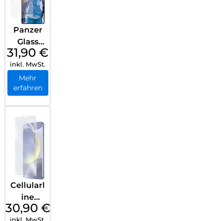
Transpa
rent
Panzer
Glass
31,90
€
Ceramic
inkl. MwSt.
Screen
Protect
Mehr
erfahren
or
Galaxy
S25
Ultra
Ultra
Wide Fit
Transpa
rent
Cellularl
ine
30,90
€
Impact
inkl. MwSt.
Glass