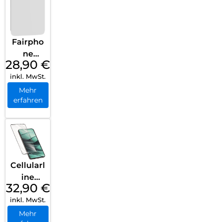
Fairpho
ne
28,90
€
Screen
inkl. MwSt.
Protect
or with
Mehr
erfahren
Blue
Light
Filter
Fairpho
ne 5
Transpa
Cellularl
rent
ine
32,90
€
Impact
inkl. MwSt.
Glass
Capsule
Mehr