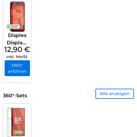
Pro/16
Pro Max
Clear
Displex
Displays
12,90
€
chutzfol
inkl. MwSt.
ie (9H)
iPhone
Mehr
erfahren
13
Pro/14/1
3
Alle anzeigen
Transpa
360°-Sets
rent