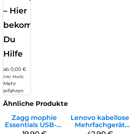
– Hier
bekommst
Du
Hilfe
ab 0,00 €
inkl. MwSt.
Mehr
erfahren
Ähnliche Produkte
Zagg mophie
Lenovo kabellose
Essentials USB-C-
Mehrfachgerät
20W Charger PD
Luna Grey
19,90
€
42,90
€