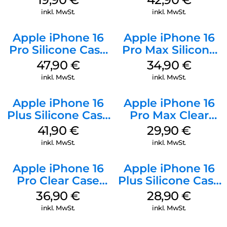
Weiß
inkl. MwSt.
inkl. MwSt.
Apple iPhone 16
Apple iPhone 16
Pro Silicone Case
Pro Max Silicone
MagSafe Denim
Case MagSafe
47,90
€
34,90
€
Denim
inkl. MwSt.
inkl. MwSt.
Apple iPhone 16
Apple iPhone 16
Plus Silicone Case
Pro Max Clear
MagSafe Stone
Case MagSafe
41,90
€
29,90
€
Gray
Transparent
inkl. MwSt.
inkl. MwSt.
Apple iPhone 16
Apple iPhone 16
Pro Clear Case
Plus Silicone Case
MagSafe
MagSafe Black
36,90
€
28,90
€
Transparent
inkl. MwSt.
inkl. MwSt.