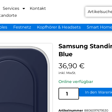
Services
Kontakt
tandorte
bles
Festnetz
Kopfhörer & Headsets
Smart Hom
Samsung Standin
Blue
36,90
€
inkl. MwSt.
Online verfügbar
In den Waren
Artikelnummer
8806097679530