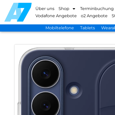
Über uns
Shop
Terminbuchung
Vodafone Angebote
o2 Angebote
S
Mobiltelefone
Tablets
Weara