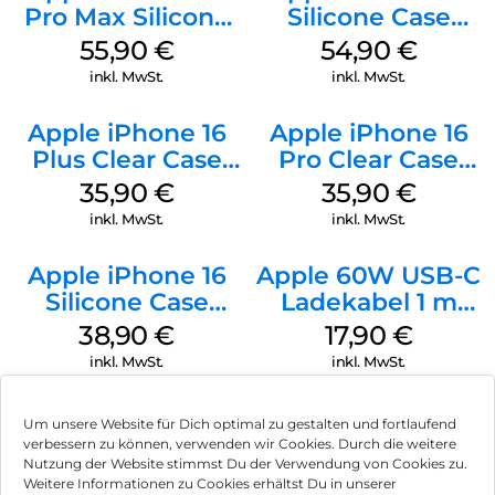
Pro Max Silicone
Silicone Case
Case MagSafe
MagSafe Black
55,90
€
54,90
€
Stone Gray
inkl. MwSt.
inkl. MwSt.
Apple iPhone 16
Apple iPhone 16
Plus Clear Case
Pro Clear Case
MagSafe
MagSafe
35,90
€
35,90
€
Transparent
Transparent
inkl. MwSt.
inkl. MwSt.
Apple iPhone 16
Apple 60W USB-C
Silicone Case
Ladekabel 1 m
MagSafe
Weiß
38,90
€
17,90
€
Ultramarine
inkl. MwSt.
inkl. MwSt.
Um unsere Website für Dich optimal zu gestalten und fortlaufend
verbessern zu können, verwenden wir Cookies. Durch die weitere
Nutzung der Website stimmst Du der Verwendung von Cookies zu.
Impressum
Weitere Informationen zu Cookies erhältst Du in unserer