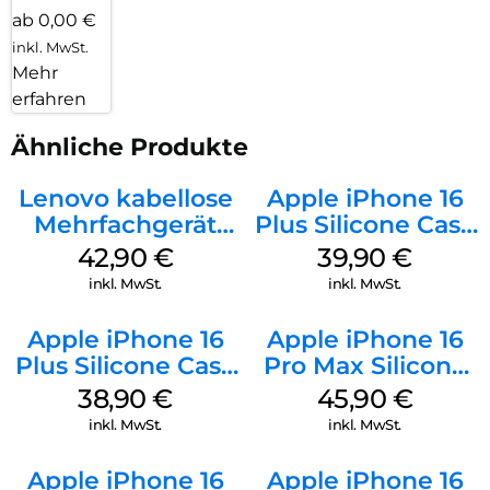
ab 0,00 €
inkl. MwSt.
Mehr
erfahren
Ähnliche Produkte
Lenovo kabellose
Apple iPhone 16
Mehrfachgerät
Plus Silicone Case
Luna Grey
MagSafe Plum
42,90
€
39,90
€
inkl. MwSt.
inkl. MwSt.
Apple iPhone 16
Apple iPhone 16
Plus Silicone Case
Pro Max Silicone
MagSafe Denim
Case MagSafe
38,90
€
45,90
€
Ultramarine
inkl. MwSt.
inkl. MwSt.
Apple iPhone 16
Apple iPhone 16