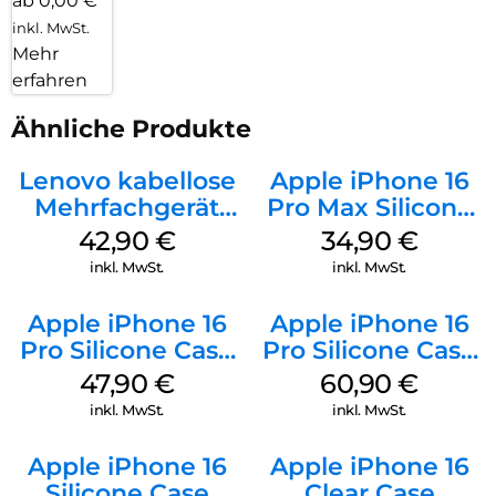
ab 0,00 €
inkl. MwSt.
Mehr
erfahren
Ähnliche Produkte
Lenovo kabellose
Apple iPhone 16
Mehrfachgerät
Pro Max Silicone
Luna Grey
Case MagSafe
42,90
€
34,90
€
Denim
inkl. MwSt.
inkl. MwSt.
Apple iPhone 16
Apple iPhone 16
Pro Silicone Case
Pro Silicone Case
MagSafe Denim
MagSafe Stone
47,90
€
60,90
€
Gray
inkl. MwSt.
inkl. MwSt.
Apple iPhone 16
Apple iPhone 16
Silicone Case
Clear Case