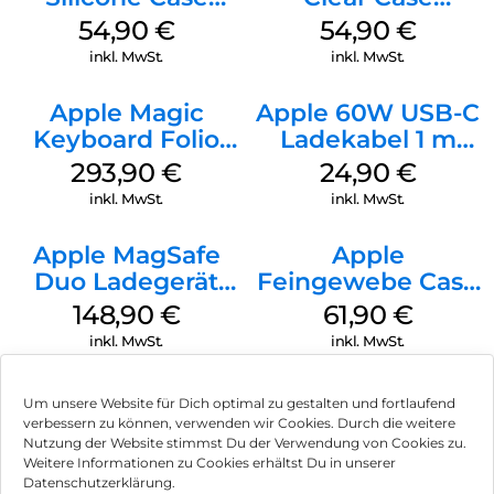
MagSafe Lake
MagSafe
54,90
€
54,90
€
Green
Transparent
inkl. MwSt.
inkl. MwSt.
Apple Magic
Apple 60W USB-C
Keyboard Folio
Ladekabel 1 m
iPad 10.9″ (10.Gen.)
Weiß
293,90
€
24,90
€
Weiß
inkl. MwSt.
inkl. MwSt.
Apple MagSafe
Apple
Duo Ladegerät
Feingewebe Case
Weiß
iPhone 15 Pro
148,90
€
61,90
€
MagSafe Schwarz
inkl. MwSt.
inkl. MwSt.
Um unsere Website für Dich optimal zu gestalten und fortlaufend
verbessern zu können, verwenden wir Cookies. Durch die weitere
Nutzung der Website stimmst Du der Verwendung von Cookies zu.
Impressum
Weitere Informationen zu Cookies erhältst Du in unserer
Datenschutzerklärung.