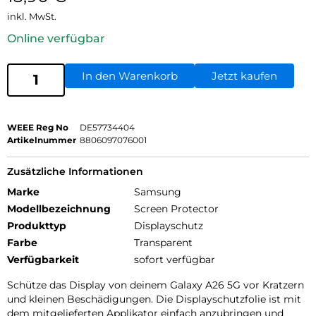
inkl. MwSt.
Online verfügbar
In den Warenkorb
Jetzt kaufen
WEEE Reg No
DE57734404
Artikelnummer
8806097076001
Zusätzliche Informationen
Marke
Samsung
Modellbezeichnung
Screen Protector
Produkttyp
Displayschutz
Farbe
Transparent
Verfügbarkeit
sofort verfügbar
Schütze das Display von deinem Galaxy A26 5G vor Kratzern
und kleinen Beschädigungen. Die Displayschutzfolie ist mit
dem mitgelieferten Applikator einfach anzubringen und