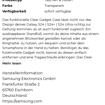
Farbe
Transparent
Verfügbarkeit
sofort verfügbar
Das funktionelle Clear Gadget Case lässt nicht nur das
Design deines Galaxy S24 | S24+ | S24 Ultra richtig zur
Geltung kommen, es ist auch funktionell zugleich. Ein
ausklappbarer Standfuß, womit du deine Inhalte aus einem
angenehmen Blickwinkel genießen kannst oder als
Ringhalter zu nutzen, um bequem und sicher dein
Smartphone in der Hand zu halten. Benötigst du das
funktionelle Gadget nicht, kannst du diesen einfach
entfernen und eine Trageschlaufe anbringen. Das Clear
Gadget Case ist nicht nur individuell, es kann auch dein
Mehr lesen
Smartphone im Alltag schützen.
Herstellerinformation
Samsung Electronics GmbH
Frankfurter Straße 2
65760 Eschborn
Deutschland
https://samsung.com