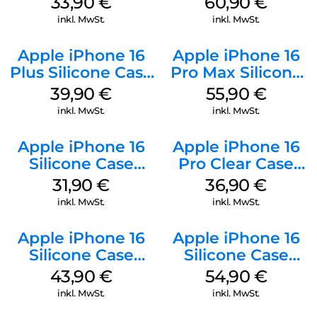
33,90
€
60,90
€
Mobile
Gray
inkl. MwSt.
inkl. MwSt.
Apple iPhone 16
Apple iPhone 16
Plus Silicone Case
Pro Max Silicone
MagSafe Plum
Case MagSafe
39,90
€
55,90
€
Stone Gray
inkl. MwSt.
inkl. MwSt.
Apple iPhone 16
Apple iPhone 16
Silicone Case
Pro Clear Case
MagSafe Fuchsia
MagSafe
31,90
€
36,90
€
Transparent
inkl. MwSt.
inkl. MwSt.
Apple iPhone 16
Apple iPhone 16
Silicone Case
Silicone Case
MagSafe Plum
MagSafe Black
43,90
€
54,90
€
inkl. MwSt.
inkl. MwSt.