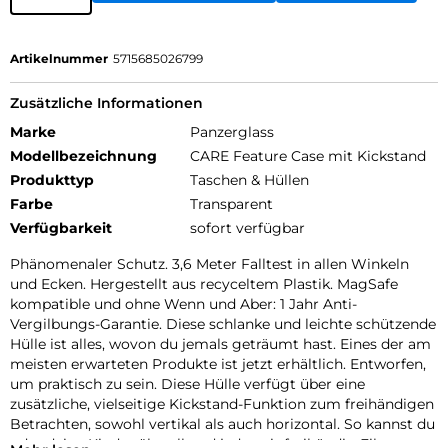
Artikelnummer
5715685026799
Zusätzliche Informationen
Marke
Panzerglass
Modellbezeichnung
CARE Feature Case mit Kickstand
Produkttyp
Taschen & Hüllen
Farbe
Transparent
Verfügbarkeit
sofort verfügbar
Phänomenaler Schutz. 3,6 Meter Falltest in allen Winkeln
und Ecken. Hergestellt aus recyceltem Plastik. MagSafe
kompatible und ohne Wenn und Aber: 1 Jahr Anti-
Vergilbungs-Garantie. Diese schlanke und leichte schützende
Hülle ist alles, wovon du jemals geträumt hast. Eines der am
meisten erwarteten Produkte ist jetzt erhältlich. Entworfen,
um praktisch zu sein. Diese Hülle verfügt über eine
zusätzliche, vielseitige Kickstand-Funktion zum freihändigen
Betrachten, sowohl vertikal als auch horizontal. So kannst du
oder deine Kinder überall und jederzeit freihändig Filme