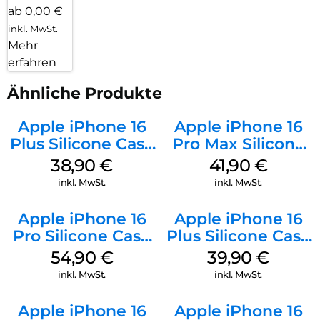
ab 0,00 €
inkl. MwSt.
Mehr
erfahren
Ähnliche Produkte
Apple iPhone 16
Apple iPhone 16
Plus Silicone Case
Pro Max Silicone
MagSafe Denim
Case MagSafe
38,90
€
41,90
€
Ultramarine
inkl. MwSt.
inkl. MwSt.
Apple iPhone 16
Apple iPhone 16
Pro Silicone Case
Plus Silicone Case
MagSafe Black
MagSafe Plum
54,90
€
39,90
€
inkl. MwSt.
inkl. MwSt.
Apple iPhone 16
Apple iPhone 16