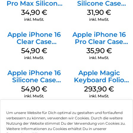
Pro Max Silicone
Silicone Case
Case MagSafe
MagSafe Fuchsia
34,90
€
31,90
€
Denim
inkl. MwSt.
inkl. MwSt.
Apple iPhone 16
Apple iPhone 16
Clear Case
Pro Clear Case
MagSafe
MagSafe
54,90
€
35,90
€
Transparent
Transparent
inkl. MwSt.
inkl. MwSt.
Apple iPhone 16
Apple Magic
Silicone Case
Keyboard Folio
MagSafe Black
iPad 10.9″ (10.Gen.)
54,90
€
293,90
€
Weiß
inkl. MwSt.
inkl. MwSt.
Um unsere Website für Dich optimal zu gestalten und fortlaufend
verbessern zu können, verwenden wir Cookies. Durch die weitere
Nutzung der Website stimmst Du der Verwendung von Cookies zu.
Impressum
Weitere Informationen zu Cookies erhältst Du in unserer