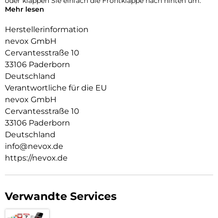
oder klappen Sie einfach die Frontklappe nach hinten um.
Mehr lesen
Durch die 2 unsichtbar integrierten Magneten wird die
Bedienung kinderleicht und die Schutzhülle öffnet sich nicht
Herstellerinformation
ungewollt.
nevox GmbH
Cervantesstraße 10
Beim Umklappen der Frontklappe wird diese ebenfalls durch
die Magneten auf der Rückseite fixiert,
33106 Paderborn
somit ist ein bequemes Telefonieren und Bedienen
Deutschland
sichergestellt.
Verantwortliche für die EU
Aussen Material: PU
nevox GmbH
Innen Material: PU
Cervantesstraße 10
Schutzhülle innen: TPU
33106 Paderborn
Deutschland
info@nevox.de
https://nevox.de
Verwandte Services