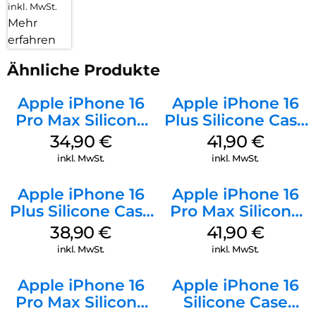
inkl. MwSt.
Mehr
erfahren
Ähnliche Produkte
Apple iPhone 16
Apple iPhone 16
Pro Max Silicone
Plus Silicone Case
Case MagSafe
MagSafe Stone
34,90
€
41,90
€
Denim
Gray
inkl. MwSt.
inkl. MwSt.
Apple iPhone 16
Apple iPhone 16
Plus Silicone Case
Pro Max Silicone
MagSafe Denim
Case MagSafe
38,90
€
41,90
€
Ultramarine
inkl. MwSt.
inkl. MwSt.
Apple iPhone 16
Apple iPhone 16
Pro Max Silicone
Silicone Case