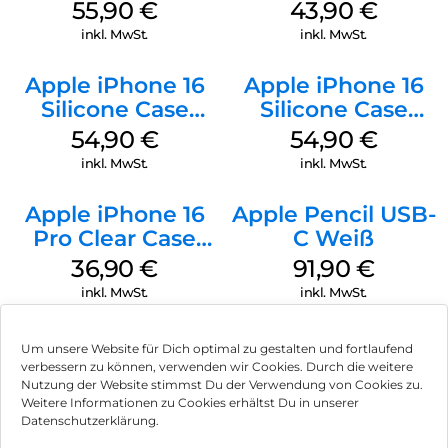
Case MagSafe
MagSafe Plum
55,90
€
43,90
€
Stone Gray
inkl. MwSt.
inkl. MwSt.
Apple iPhone 16
Apple iPhone 16
Silicone Case
Silicone Case
MagSafe Lake
MagSafe Black
54,90
€
54,90
€
Green
inkl. MwSt.
inkl. MwSt.
Apple iPhone 16
Apple Pencil USB-
Pro Clear Case
C Weiß
MagSafe
36,90
€
91,90
€
Transparent
inkl. MwSt.
inkl. MwSt.
Um unsere Website für Dich optimal zu gestalten und fortlaufend
verbessern zu können, verwenden wir Cookies. Durch die weitere
Nutzung der Website stimmst Du der Verwendung von Cookies zu.
Impressum
Weitere Informationen zu Cookies erhältst Du in unserer
Datenschutzerklärung.
AGB