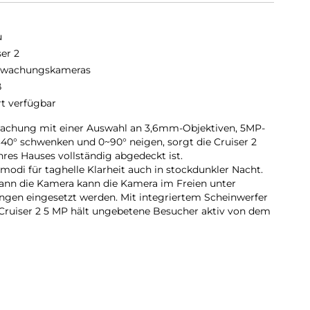
u
ser 2
rwachungskameras
ß
rt verfügbar
wachung mit einer Auswahl an 3,6mm-Objektiven, 5MP-
0° schwenken und 0~90° neigen, sorgt die Cruiser 2
hres Hauses vollständig abgedeckt ist.
tmodi für taghelle Klarheit auch in stockdunkler Nacht.
kann die Kamera kann die Kamera im Freien unter
gen eingesetzt werden. Mit integriertem Scheinwerfer
e Cruiser 2 5 MP hält ungebetene Besucher aktiv von dem