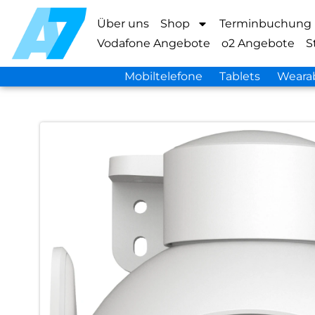
Über uns
Shop
Terminbuchung
Vodafone Angebote
o2 Angebote
S
Mobiltelefone
Tablets
Weara