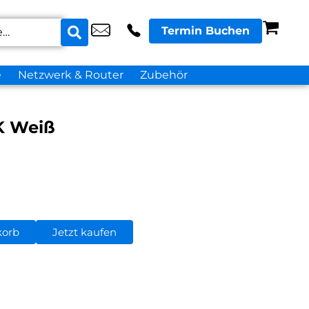
Termin Buchen
e
Netzwerk & Router
Zubehör
K Weiß
korb
Jetzt kaufen