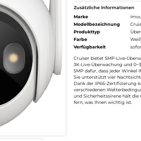
Zusätzliche Informationen
Marke
Imo
Modellbezeichnung
Crui
Produkttyp
Übe
Farbe
Wei
Verfügbarkeit
sofo
Cruiser bietet 5MP-Live-Über
3K-Live-Überwachung und 0~34
5MP dafür, dass jeder Winkel I
Sie unterstützt vier Nachtsich
Dank der IP66-Zertifizierung 
verschiedenen Wetterbedingun
und Sicherheitssirene hält di
fern, was Ihnen wichtig ist.