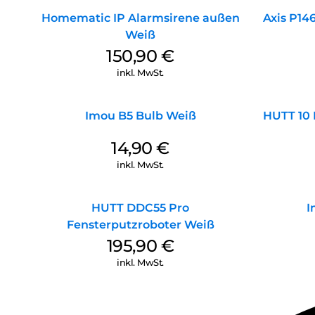
Homematic IP Alarmsirene außen
Axis P14
Weiß
150,90
€
inkl. MwSt.
Imou B5 Bulb Weiß
HUTT 10 
14,90
€
inkl. MwSt.
HUTT DDC55 Pro
I
Fensterputzroboter Weiß
195,90
€
inkl. MwSt.