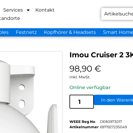
Services
Kontakt
tandorte
bles
Festnetz
Kopfhörer & Headsets
Smart Hom
Imou Cruiser 2 3
98,90
€
inkl. MwSt.
Online verfügbar
In den Waren
WEEE Reg No
DE80973017
Artikelnummer
6971927235049