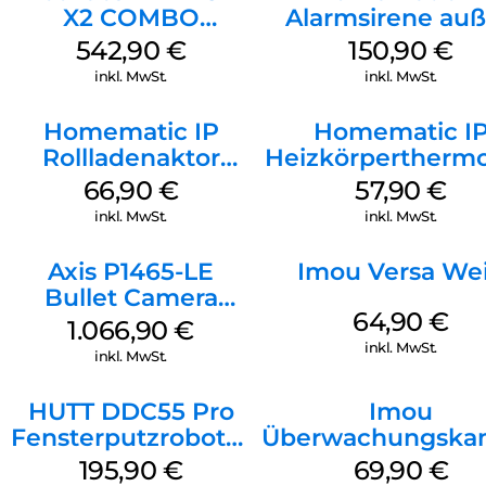
X2 COMBO
Alarmsirene au
Schwarz
Weiß
542,90
€
150,90
€
inkl. MwSt.
inkl. MwSt.
Homematic IP
Homematic I
Rollladenaktor
Heizkörperthermo
Unterputz Weiß
Weiß
66,90
€
57,90
€
inkl. MwSt.
inkl. MwSt.
Axis P1465-LE
Imou Versa We
Bullet Camera
64,90
€
Weiß
1.066,90
€
inkl. MwSt.
inkl. MwSt.
HUTT DDC55 Pro
Imou
Fensterputzroboter
Überwachungska
Weiß
Rex 3D 3K Schw
195,90
€
69,90
€