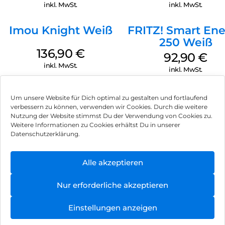
inkl. MwSt.
inkl. MwSt.
Imou Knight Weiß
FRITZ! Smart En
250 Weiß
136,90
€
92,90
€
inkl. MwSt.
inkl. MwSt.
Um unsere Website für Dich optimal zu gestalten und fortlaufend
verbessern zu können, verwenden wir Cookies. Durch die weitere
Nutzung der Website stimmst Du der Verwendung von Cookies zu.
Impressum
Weitere Informationen zu Cookies erhältst Du in unserer
Datenschutzerklärung.
AGB
Datenschutz
Alle akzeptieren
Vertrag widerrufen
Nur erforderliche akzeptieren
Hinweis zur Batterieentsorgung
Einstellungen anzeigen
Newsletter