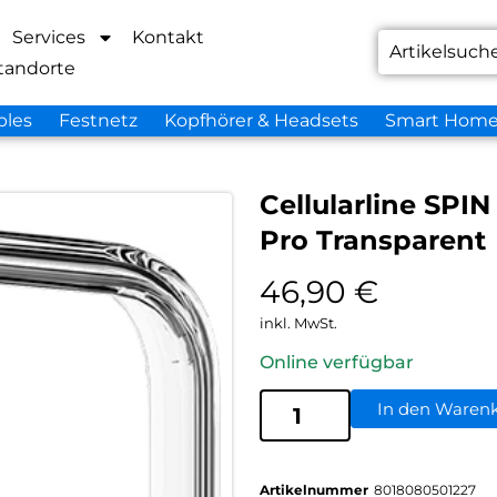
Services
Kontakt
tandorte
bles
Festnetz
Kopfhörer & Headsets
Smart Hom
Cellularline SPI
Pro Transparent
46,90
€
inkl. MwSt.
Online verfügbar
In den Waren
Artikelnummer
8018080501227