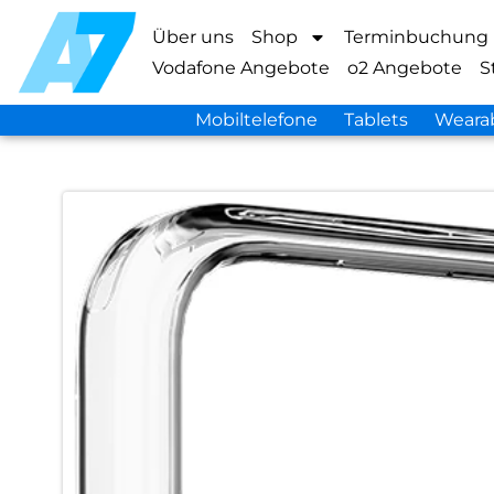
Über uns
Shop
Terminbuchung
Vodafone Angebote
o2 Angebote
S
Mobiltelefone
Tablets
Weara