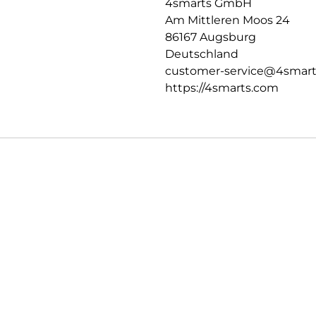
4smarts GmbH
Verantwortung für die Umwelt
Am Mittleren Moos 24
Vermeiden – Reduzieren – Komp
unseren Verpackungen soweit 
86167 Augsburg
der Verjüngung von Wäldern,
Deutschland
jedem verkauften X-Pro Schutz
customer-service@4smar
https://4smarts.com