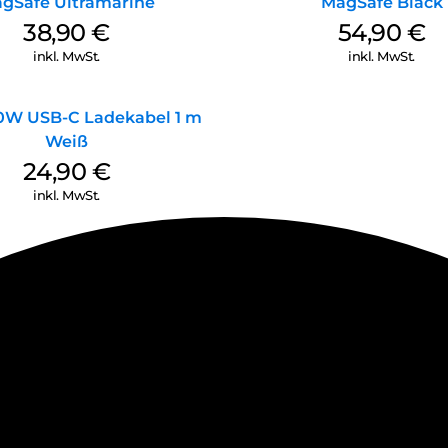
gSafe Ultramarine
MagSafe Black
38,90
€
54,90
€
inkl. MwSt.
inkl. MwSt.
0W USB-C Ladekabel 1 m
Weiß
24,90
€
inkl. MwSt.