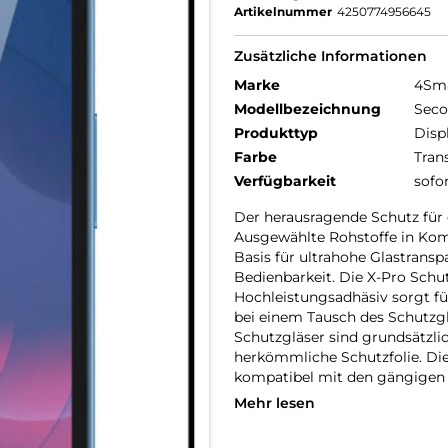
Artikelnummer
4250774956645
Zusätzliche Informationen
Marke
4Sm
Modellbezeichnung
Seco
Produkttyp
Disp
Farbe
Tran
Verfügbarkeit
sofo
Der herausragende Schutz für
Ausgewählte Rohstoffe in Kom
Basis für ultrahohe Glastransp
Bedienbarkeit. Die X-Pro Schu
Hochleistungsadhäsiv sorgt für
bei einem Tausch des Schutzgl
Schutzgläser sind grundsätzlic
herkömmliche Schutzfolie. Die G
kompatibel mit den gängigen 
Mehr lesen
Frame4smarts:
Mit dem Easy-Assist Montager