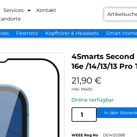
Services
Kontakt
tandorte
bles
Festnetz
Kopfhörer & Headsets
Smart Hom
4Smarts Second G
16e /14/13/13 Pro
21,90
€
inkl. MwSt.
Online verfügbar
In den Waren
WEEE Reg No
DE14120388