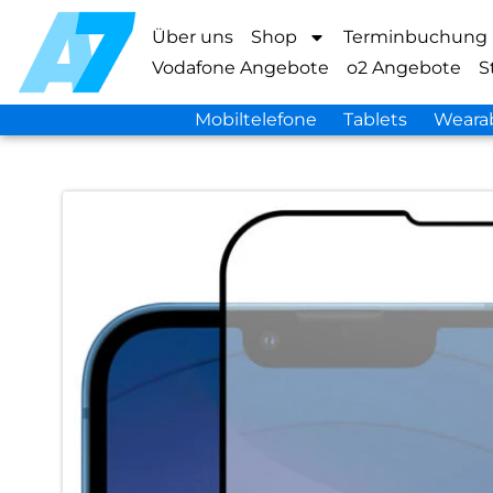
Über uns
Shop
Terminbuchung
Vodafone Angebote
o2 Angebote
S
Mobiltelefone
Tablets
Weara