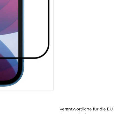
Displayschutz „nichts mehr sch
ein Kinderspiel für alle!
Fullcover4smarts:
Das X-Pro Full Cover Glass hat
flachen als auch bei gewölbte
Quality4smarts:
Spezielle Härtung und sorgfä
hervorragende Haltbarkeit un
Oberfläche des Echtglases gi
dem Display fest zu setzen. D
gewerblichen Einsatz wie. z.B
andere.
Satisfaction4smarts:
Die 4smarts Zufriedenheitsgara
Fachhändler (An Schutzglas-S
Motageservice anbieten, könn
Glasmontage, immer auf 4smart
Wiederverkäufern kostenlos, 
Tomorrow4smarts:
Verantwortliche für die EU
We act for tomorrow! Wir bei 