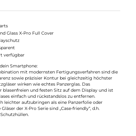
arts
nd Glass X-Pro Full Cover
layschutz
sparent
rt verfügbar
 dein Smartphone:
bination mit modernsten Fertigungsverfahren sind die
arenz sowie präzisier Kontur bei gleichzeitig höchster
tzgläser wirken wie echtes Panzerglas. Das
 blasenfreien und festen Sitz auf dem Display und ist
ases einfach und rückstandslos zu entfernen.
h leichter aufzubringen als eine Panzerfolie oder
läser der X-Pro Serie sind „Case-friendly“, d.h.
Schutzhüllen.
ahmen geht bei der Anbringung des X-Pro