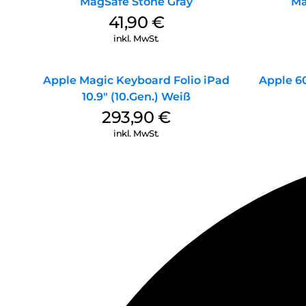
MagSafe Stone Gray
Ma
41,90
€
inkl. MwSt.
Apple Magic Keyboard Folio iPad
Apple 6
10.9″ (10.Gen.) Weiß
293,90
€
inkl. MwSt.