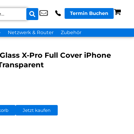
Termin Buchen
e
Netzwerk & Router
Zubehör
lass X-Pro Full Cover iPhone
 Transparent
korb
Jetzt kaufen