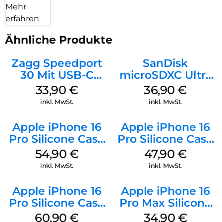
Mehr
erfahren
Ähnliche Produkte
Zagg Speedport
SanDisk
30 Mit USB-C
microSDXC Ultra
Kabel Weiß
128 GB + Adapter
33,90
€
36,90
€
Mobile
inkl. MwSt.
inkl. MwSt.
Apple iPhone 16
Apple iPhone 16
Pro Silicone Case
Pro Silicone Case
MagSafe Black
MagSafe Denim
54,90
€
47,90
€
inkl. MwSt.
inkl. MwSt.
Apple iPhone 16
Apple iPhone 16
Pro Silicone Case
Pro Max Silicone
MagSafe Stone
Case MagSafe
60,90
€
34,90
€