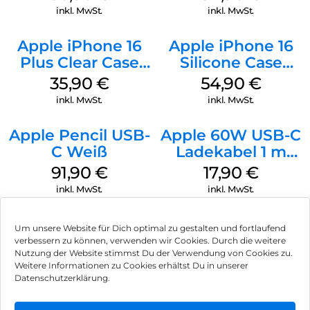
Gray
Denim
inkl. MwSt.
inkl. MwSt.
Apple iPhone 16
Apple iPhone 16
Plus Clear Case
Silicone Case
MagSafe
MagSafe Black
35,90
€
54,90
€
Transparent
inkl. MwSt.
inkl. MwSt.
Apple Pencil USB-
Apple 60W USB-C
C Weiß
Ladekabel 1 m
Weiß
91,90
€
17,90
€
inkl. MwSt.
inkl. MwSt.
Um unsere Website für Dich optimal zu gestalten und fortlaufend
verbessern zu können, verwenden wir Cookies. Durch die weitere
Nutzung der Website stimmst Du der Verwendung von Cookies zu.
Impressum
Weitere Informationen zu Cookies erhältst Du in unserer
Datenschutzerklärung.
AGB