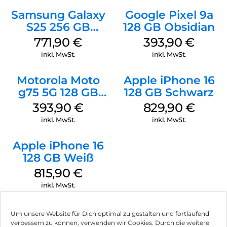
Samsung Galaxy
Google Pixel 9a
S25 256 GB
128 GB Obsidian
Icyblue
771,90
€
393,90
€
inkl. MwSt.
inkl. MwSt.
Motorola Moto
Apple iPhone 16
g75 5G 128 GB
128 GB Schwarz
Charcoal Gray
393,90
€
829,90
€
inkl. MwSt.
inkl. MwSt.
Apple iPhone 16
128 GB Weiß
815,90
€
inkl. MwSt.
Um unsere Website für Dich optimal zu gestalten und fortlaufend
verbessern zu können, verwenden wir Cookies. Durch die weitere