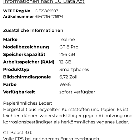
Informationen nach EU Data Act
WEEE Reg No
DE21869507
Artikelnummer
6941764476974
Zusätzliche Informationen
Marke
realme
Modellbezeichnung
GT 8 Pro
Speicherkapazität
256 GB
Arbeitsspeicher (RAM)
12 GB
Produkttyp
Smartphones
Bildschirmdiagonale
6,72 Zoll
Farbe
Weiß
Verfügbarkeit
sofort verfügbar
Papierähnliches Leder:
Hergestellt aus recycelten Kunststoffen und Papier. Es ist
leichter, dünner, widerstandsfähiger gegen Abnutzung und
korrosionsbeständiger als herkömmliches veganes Leder.
GT Boost 3.0:
Volle FPS bei geringerem Energieverbrauch.