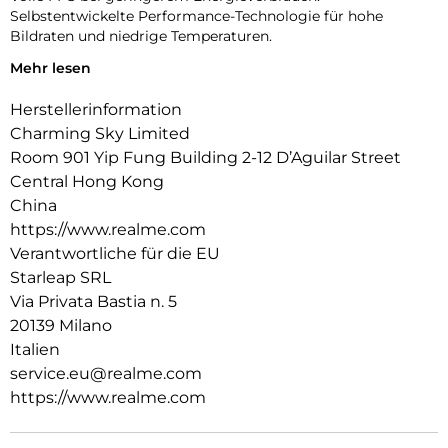
Selbstentwickelte Performance-Technologie für hohe
Bildraten und niedrige Temperaturen.
Mehr lesen
120W Ultra-Schnellladen
50W kabelloses Laden
Herstellerinformation
7000 mAh Titan-Akku
Charming Sky Limited
2K 7000-Nit HyperGlow Display
Room 901 Yip Fung Building 2-12 D’Aguilar Street
Ultra-klar. Ultra-flüssig. Ultra-hell.
Central Hong Kong
Intuitive Algorithmus-Engine:
China
Nur Authentizität hat die Kraft, die Seele zu bewegen.
https://www.realme.com
Eine tiefgehende gemeinsame Feinabstimmung beseitigt
Verantwortliche für die EU
die algorithmische Künstlichkeit.
Starleap SRL
Geringe Nachschärfung.
Via Privata Bastia n. 5
Geringes Verschmieren.
20139 Milano
Geringe KI-Generierung.
Italien
Signal-Catcher-Chip:
service.eu@realme.com
Verbesserte Netzwerkgeschwindigkeit fürs Gaming
https://www.realme.com
Ausgestattet mit einem neuen Signalchip erkennt er
intelligent die Mobilfunkszenarien der Nutzer und verstärkt