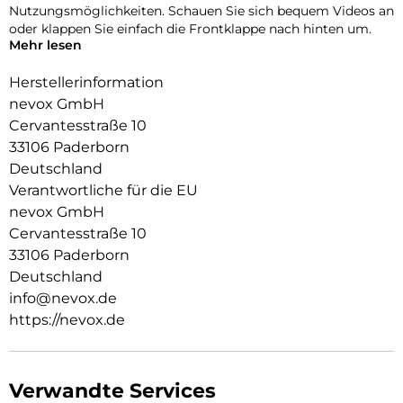
Nutzungsmöglichkeiten. Schauen Sie sich bequem Videos an
oder klappen Sie einfach die Frontklappe nach hinten um.
Mehr lesen
Durch die 2 unsichtbar integrierten Magneten wird die
Bedienung kinderleicht und die Schutzhülle öffnet sich nicht
Herstellerinformation
ungewollt.
nevox GmbH
Cervantesstraße 10
Beim Umklappen der Frontklappe wird diese ebenfalls durch
die Magneten auf der Rückseite fixiert,
33106 Paderborn
somit ist ein bequemes Telefonieren und Bedienen
Deutschland
sichergestellt.
Verantwortliche für die EU
Aussen Material: PU
nevox GmbH
Innen Material: PU
Cervantesstraße 10
Schutzhülle innen: TPU
33106 Paderborn
Deutschland
info@nevox.de
https://nevox.de
Verwandte Services