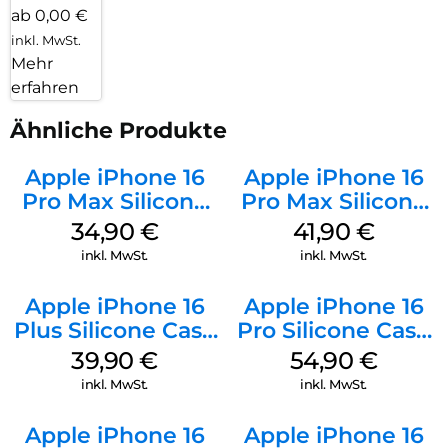
ab 0,00 €
inkl. MwSt.
Mehr
erfahren
Ähnliche Produkte
Apple iPhone 16
Apple iPhone 16
Pro Max Silicone
Pro Max Silicone
Case MagSafe
Case MagSafe
34,90
€
41,90
€
Denim
Ultramarine
inkl. MwSt.
inkl. MwSt.
Apple iPhone 16
Apple iPhone 16
Plus Silicone Case
Pro Silicone Case
MagSafe Plum
MagSafe Black
39,90
€
54,90
€
inkl. MwSt.
inkl. MwSt.
Apple iPhone 16
Apple iPhone 16