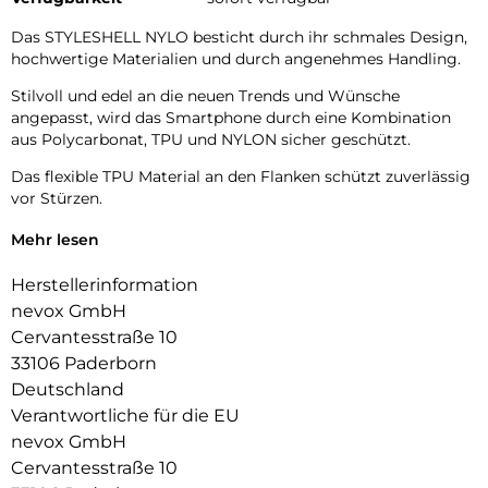
Das STYLESHELL NYLO besticht durch ihr schmales Design,
hochwertige Materialien und durch angenehmes Handling.
Stilvoll und edel an die neuen Trends und Wünsche
angepasst, wird das Smartphone durch eine Kombination
aus Polycarbonat, TPU und NYLON sicher geschützt.
Das flexible TPU Material an den Flanken schützt zuverlässig
vor Stürzen.
Das Display ist durch die seitlichen Flanken geschützt.
Mehr lesen
Durch die verwendeten Materialien ist ihr Gerät bestens
Herstellerinformation
geschützt.
nevox GmbH
Die Anschlüsse, Knöpfe und Kamera bleiben voll zugänglich.
Cervantesstraße 10
33106 Paderborn
Hochwertiges Schmutzabweisendes Material und langlebige
Deutschland
Zusammensetzung der Materialien.
Verantwortliche für die EU
nevox GmbH
Cervantesstraße 10