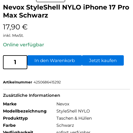
Nevox StyleShell NYLO iPhone 17 Pro
Max Schwarz
17,90
€
inkl. MwSt.
Online verfügbar
In den Warenkorb
Jetzt kaufen
Artikelnummer
4250686415292
Zusätzliche Informationen
Marke
Nevox
Modellbezeichnung
StyleShell NYLO
Produkttyp
Taschen & Hüllen
Farbe
Schwarz
Verfügbarkeit
sofort verfügbar