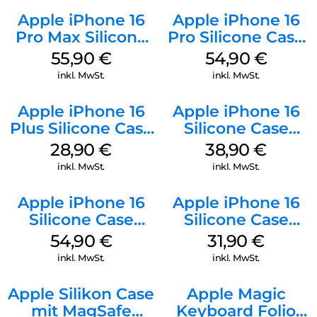
Apple iPhone 16
Apple iPhone 16
Pro Max Silicone
Pro Silicone Case
Case MagSafe
MagSafe Black
55,90
€
54,90
€
Stone Gray
inkl. MwSt.
inkl. MwSt.
Apple iPhone 16
Apple iPhone 16
Plus Silicone Case
Silicone Case
MagSafe Black
MagSafe
28,90
€
38,90
€
Ultramarine
inkl. MwSt.
inkl. MwSt.
Apple iPhone 16
Apple iPhone 16
Silicone Case
Silicone Case
MagSafe Lake
MagSafe Fuchsia
54,90
€
31,90
€
Green
inkl. MwSt.
inkl. MwSt.
Apple Silikon Case
Apple Magic
mit MagSafe
Keyboard Folio