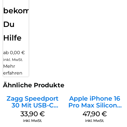
bekommst
Du
Hilfe
ab 0,00 €
inkl. MwSt.
Mehr
erfahren
Ähnliche Produkte
Zagg Speedport
Apple iPhone 16
30 Mit USB-C
Pro Max Silicone
Kabel Weiß
Case MagSafe
33,90
€
47,90
€
Black
inkl. MwSt.
inkl. MwSt.