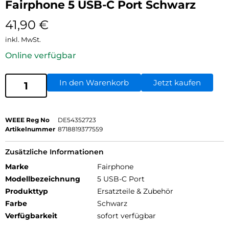
Fairphone 5 USB-C Port Schwarz
41,90
€
inkl. MwSt.
Online verfügbar
In den Warenkorb
Jetzt kaufen
WEEE Reg No
DE54352723
Artikelnummer
8718819377559
Zusätzliche Informationen
Marke
Fairphone
Modellbezeichnung
5 USB-C Port
Produkttyp
Ersatzteile & Zubehör
Farbe
Schwarz
Verfügbarkeit
sofort verfügbar