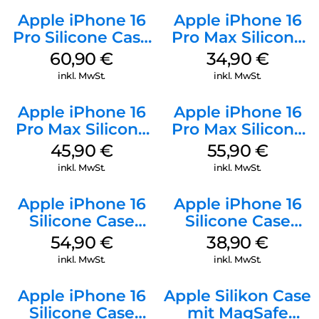
Apple iPhone 16
Apple iPhone 16
Pro Silicone Case
Pro Max Silicone
MagSafe Stone
Case MagSafe
60,90
€
34,90
€
Gray
Denim
inkl. MwSt.
inkl. MwSt.
Apple iPhone 16
Apple iPhone 16
Pro Max Silicone
Pro Max Silicone
Case MagSafe
Case MagSafe
45,90
€
55,90
€
Ultramarine
Stone Gray
inkl. MwSt.
inkl. MwSt.
Apple iPhone 16
Apple iPhone 16
Silicone Case
Silicone Case
MagSafe Lake
MagSafe
54,90
€
38,90
€
Green
Ultramarine
inkl. MwSt.
inkl. MwSt.
Apple iPhone 16
Apple Silikon Case
Silicone Case
mit MagSafe