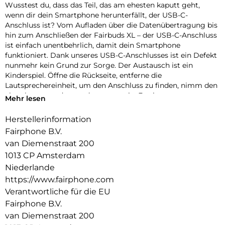
Wusstest du, dass das Teil, das am ehesten kaputt geht,
wenn dir dein Smartphone herunterfällt, der USB-C-
Anschluss ist? Vom Aufladen über die Datenübertragung bis
hin zum Anschließen der Fairbuds XL – der USB-C-Anschluss
ist einfach unentbehrlich, damit dein Smartphone
funktioniert. Dank unseres USB-C-Anschlusses ist ein Defekt
nunmehr kein Grund zur Sorge. Der Austausch ist ein
Kinderspiel. Öffne die Rückseite, entferne die
Lautsprechereinheit, um den Anschluss zu finden, nimm den
alten heraus und setze den neuen ein. Fertig.
Mehr lesen
Hinweis: Nur für das Fairphone 5. Nicht mit älteren Modellen
Herstellerinformation
kompatibel.
Fairphone B.V.
van Diemenstraat 200
1013 CP Amsterdam
Niederlande
https://www.fairphone.com
Verantwortliche für die EU
Fairphone B.V.
van Diemenstraat 200