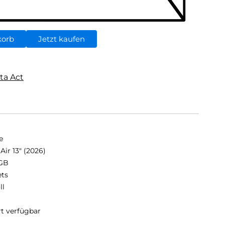
korb
Jetzt kaufen
ta Act
e
Air 13" (2026)
GB
ets
ll
rt verfügbar