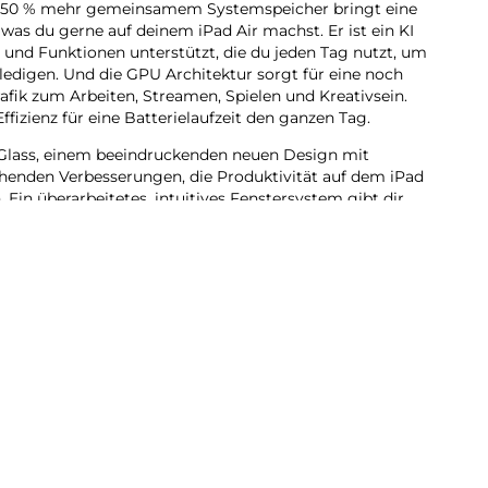
it 50 % mehr gemein­samem Systemspeicher bringt eine
, was du gerne auf deinem iPad Air machst. Er ist ein KI
es und Funk­tionen unter­stützt, die du jeden Tag nutzt, um
e­digen. Und die GPU Archi­tektur sorgt für eine noch
 Grafik zum Arbeiten, Streamen, Spielen und Kreativ­sein.
ffizienz für eine Batterie­laufzeit den ganzen Tag.
lass, einem beein­druckenden neuen Design mit
henden Verbes­serungen, die Produktivität auf dem iPad
 Ein über­arbeitetes, intui­tives Fenstersystem gibt dir
ilität als je zuvor. Du kannst Pro Apps nutzen,
und kreative Pro­jekte jeder Größe erle­digen – ganz
telligence ent­wi­ckelt, deinem ganz per­sön­lichen KI
ch auszu­drücken und Dinge mühelos zu erle­digen.
bt dir die Sicher­heit, dass niemand auf deine Daten zu­
e.
du dich auf beein­druckende Art visuell ausdrücken.
dkreation grobe Skizzen in passende Bilder. Oder
ganz neue Bilder, basie­rend auf deinen Beschrei­
sonen aus deiner Fotomediathek.