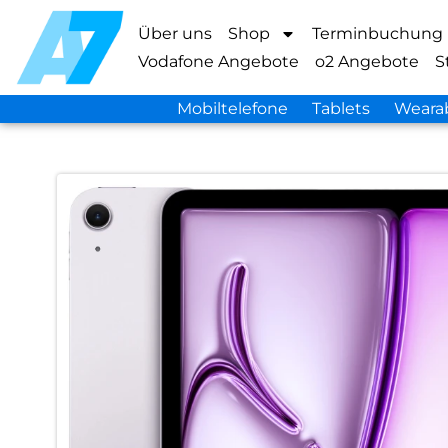
Über uns
Shop
Terminbuchung
Vodafone Angebote
o2 Angebote
S
Mobiltelefone
Tablets
Weara