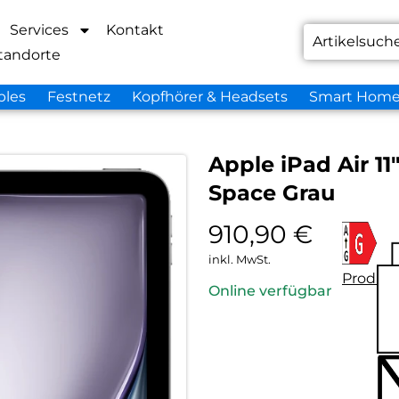
Services
Kontakt
tandorte
bles
Festnetz
Kopfhörer & Headsets
Smart Hom
Apple iPad Air 11
Space Grau
910,90
€
inkl. MwSt.
Produkt
Online verfügbar