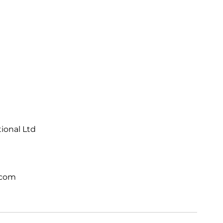
tional Ltd
.com