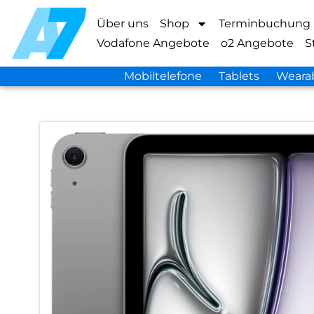
Über uns
Shop
Terminbuchung
Vodafone Angebote
o2 Angebote
S
Mobiltelefone
Tablets
Weara