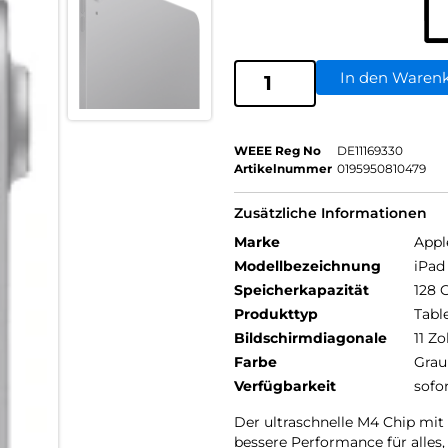
In den Waren
WEEE Reg No
DE11169330
Artikelnummer
0195950810479
Zusätzliche Informationen
Marke
Appl
Modellbezeichnung
iPad 
Speicherkapazität
128 
Produkttyp
Tabl
Bildschirmdiagonale
11 Zo
Farbe
Grau
Verfügbarkeit
sofo
Der ultraschnelle M4 Chip m
bessere Performance für alles,