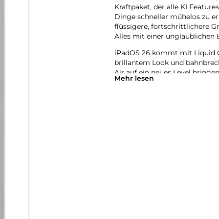
Kraftpaket, der alle KI Featur
Dinge schneller mühelos zu er
flüssigere, fortschrittlichere 
Alles mit einer unglaublichen E
iPadOS 26 kommt mit Liquid 
brillantem Look und bahnbrec
Air auf ein neues Level bringen
Mehr lesen
mehr Möglichkeiten und Flexibi
anspruchsvolle Games spielen 
natürlich per Touch.
Das iPad Air wurde für Apple I
System. Es hilft dir dabei, di
Revolutionärer Datenschutz gi
zugreifen kann − auch nicht Ap
Mit Apple Intelligence kannst 
Verwandle mit dem Feature Bil
erstelle mit Image Playground
Beschreibungen, Ideen oder s
Schreibtools helfen dir, gena