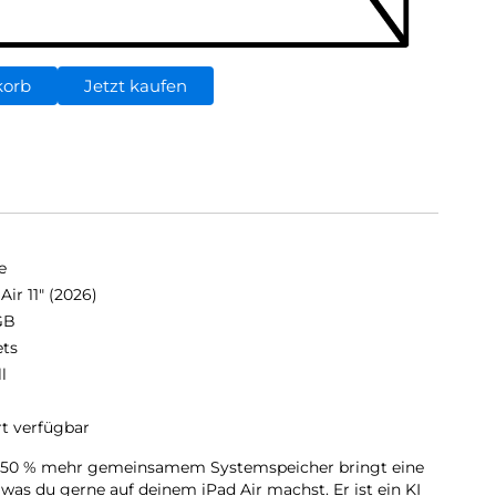
korb
Jetzt kaufen
e
Air 11" (2026)
GB
ets
ll
rt verfügbar
it 50 % mehr gemeinsamem Systemspeicher bringt eine
 was du gerne auf deinem iPad Air machst. Er ist ein KI