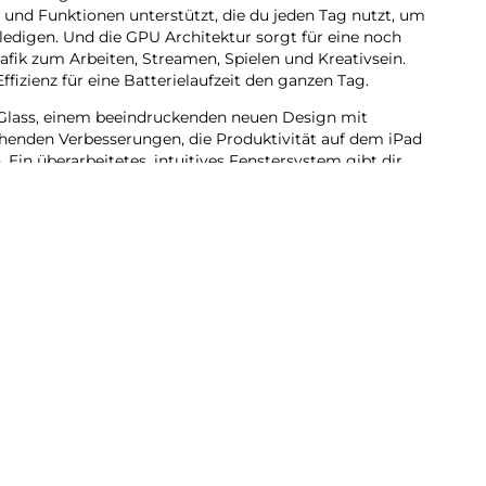
es und Funktionen unterstützt, die du jeden Tag nutzt, um
ledigen. Und die GPU Architektur sorgt für eine noch
Grafik zum Arbeiten, Streamen, Spielen und Kreativsein.
ffizienz für eine Batterielaufzeit den ganzen Tag.
Glass, einem beeindruckenden neuen Design mit
henden Verbesserungen, die Produktivität auf dem iPad
. Ein überarbeitetes, intuitives Fenstersystem gibt dir
lität als je zuvor. Du kannst Pro Apps nutzen,
und kreative Projekte jeder Größe erledigen – ganz
ntelligence entwickelt, deinem ganz persönlichen KI
ch auszudrücken und Dinge mühelos zu erledigen.
bt dir die Sicherheit, dass niemand auf deine Daten
ple.
du dich auf beeindruckende Art visuell ausdrücken.
dkreation grobe Skizzen in passende Bilder. Oder
 ganz neue Bilder, basierend auf deinen
ogar Personen aus deiner Fotomediathek.
u die richtigen Worte zu finden und deine Kommunikation