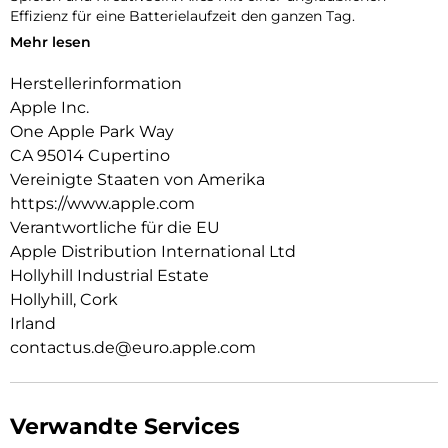
Effizienz für eine Batterielaufzeit den ganzen Tag.
Mehr lesen
iPadOS 26 kommt mit Liquid Glass, einem beeindruckenden
neuen Design mit brillantem Look und bahnbrechenden
Herstellerinformation
Verbesserungen, die Produktivität auf dem iPad Air auf ein
Apple Inc.
neues Level bringen. Ein überarbeitetes, intuitives
Fenstersystem gibt dir mehr Möglichkeiten und Flexibilität
One Apple Park Way
als je zuvor. Du kannst Pro Apps nutzen, anspruchsvolle
CA 95014 Cupertino
Games spielen und kreative Projekte jeder Größe erledigen –
Vereinigte Staaten von Amerika
ganz natürlich per Touch.
https://www.apple.com
Das iPad Air wurde für Apple Intelligence entwickelt, deinem
Verantwortliche für die EU
ganz persönlichen KI System. Es hilft dir dabei, dich
Apple Distribution International Ltd
auszudrücken und Dinge mühelos zu erledigen.
Hollyhill Industrial Estate
Revolutionärer Datenschutz gibt dir die Sicherheit, dass
Hollyhill, Cork
niemand auf deine Daten zugreifen kann − auch nicht Apple.
Irland
Mit Apple Intelligence kannst du dich auf beeindruckende Art
contactus.de@euro.apple.com
visuell ausdrücken. Verwandle mit dem Feature Bildkreation
grobe Skizzen in passende Bilder. Oder erstelle mit Image
Playground ganz neue Bilder, basierend auf deinen
Beschreibungen, Ideen oder sogar Personen aus deiner
Verwandte Services
Fotomediathek.