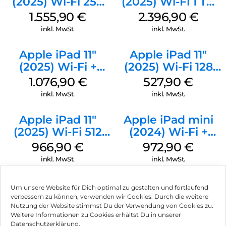
(2025) Wi-Fi 256
(2025) Wi-Fi 1 TB
GB Standardglas
Standardglas
1.555,90
€
2.396,90
€
Space Schwarz
Space Schwarz
inkl. MwSt.
inkl. MwSt.
Apple iPad 11″
Apple iPad 11″
(2025) Wi-Fi +
(2025) Wi-Fi 128
Cellular 512 GB
GB Pink
1.076,90
€
527,90
€
Pink
inkl. MwSt.
inkl. MwSt.
Apple iPad 11″
Apple iPad mini
(2025) Wi-Fi 512
(2024) Wi-Fi +
GB Gelb
Cellular 128 GB
966,90
€
972,90
€
Space Grau
inkl. MwSt.
inkl. MwSt.
Um unsere Website für Dich optimal zu gestalten und fortlaufend
verbessern zu können, verwenden wir Cookies. Durch die weitere
Nutzung der Website stimmst Du der Verwendung von Cookies zu.
Impressum
Weitere Informationen zu Cookies erhältst Du in unserer
Datenschutzerklärung.