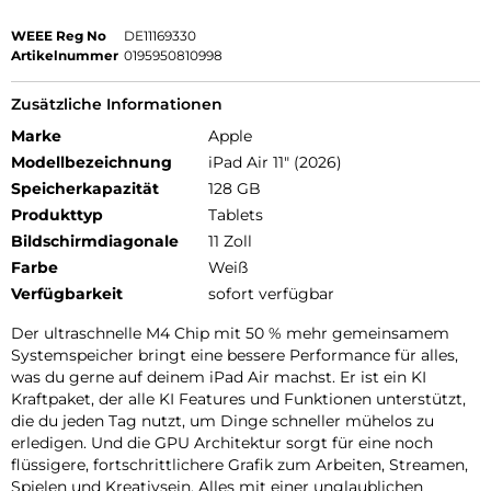
WEEE Reg No
DE11169330
Artikelnummer
0195950810998
Zusätzliche Informationen
Marke
Apple
Modellbezeichnung
iPad Air 11" (2026)
Speicherkapazität
128 GB
Produkttyp
Tablets
Bildschirmdiagonale
11 Zoll
Farbe
Weiß
Verfügbarkeit
sofort verfügbar
Der ultraschnelle M4 Chip mit 50 % mehr gemeinsamem
Systemspeicher bringt eine bessere Performance für alles,
was du gerne auf deinem iPad Air machst. Er ist ein KI
Kraftpaket, der alle KI Features und Funktionen unterstützt,
die du jeden Tag nutzt, um Dinge schneller mühelos zu
erledigen. Und die GPU Architektur sorgt für eine noch
flüssigere, fortschrittlichere Grafik zum Arbeiten, Streamen,
Spielen und Kreativsein. Alles mit einer unglaublichen