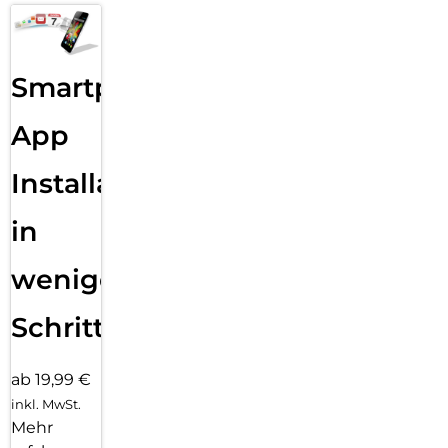
Schreibtools helfen dir, genau die richtigen Worte zu finden
und deine Kommunikation auf ein neues Level zu bringen.
Lass mit nur einem Fingertipp ausgewählten Text
Smartphone
zusammenfassen, deine Texte Korrektur lesen oder in
unterschiedliche Versionen umschreiben, bis der Ton perfekt
passt.
App
Mit dem Bereinigen Tool in der Fotos App entfernst du
Installation
einfach das, was dich in deinen Fotos stört. Apple
Intelligence identifiziert Hintergrundobjekte, die du mit
einem Fingertipp löschen kannst. Für eine perfekte
in
Aufnahme, ohne das eigentliche Motiv zu verändern.
Du kannst zwischen einem 11″ und einem 13″ iPad Air wählen
wenigen
– beide haben ein fantastisches hochauflösendes Liquid
Retina Display für eine brillante, reaktionsschnelle und
Schritten
farbgenaue Bildqualität. So wirkt alles, was du damit machst,
unglaublich lebendig.
ab 19,99 €
inkl. MwSt.
Mehr