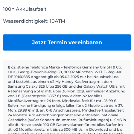
100h Akkulaufzeit
Wasserdichtigkeit: 10ATM
Jetzt Termin vereinbaren
1) o2 ist eine Telefónica Marke – Telefónica Germany GmbH & Co.
OHG, Georg-Brauchle-Ring 50, 80992 München, WEEE-Reg.-Nr.
DE 10160685 Angebot gilt ab 05.02.2025 nur bei Neuabschluss
und besteht aus einem o2 My Handy Kaufvertrag mit dem
Samsung Galaxy S25 Ultra 256 GB und der Galaxy Watch Ultra mit
Ratenzahlung à 51 € mtl. über 36 Mon. zzgl. einmaliger Anzahlung
von 1 € (Gesamtpreis: 1.837 €) sowie dem o2 Mobile L
Mobilfunkvertrag mit 24 Mon. Mindestlaufzeit für mtl. 18,99 €.
Sofern keine Kündigung erfolgt, fallen für o2 Mobile L ab dem 37.
Mon. 29,99 € mtl. an. 0 € Anschlusspreis. Mindestvertragslaufzeit
24 Monate. Pro Abrechnungsmonat sind enthalten: nationale
Gespräche (außer Sonderrufnummern, Rufumleitungen) u. SMS in
alle dt. Netze sowie 100 GB Datenvolumen für mobiles Surfen im
dt. o2 Mobilfunknetz mit bis zu 300 MBit/s im Download und bis