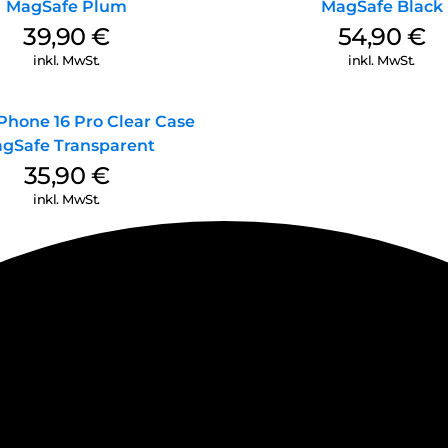
MagSafe Plum
MagSafe Black
39,90
€
54,90
€
inkl. MwSt.
inkl. MwSt.
Phone 16 Pro Clear Case
gSafe Transparent
35,90
€
inkl. MwSt.