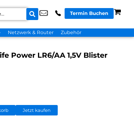
Termin Buchen
e
Netzwerk & Router
Zubehör
fe Power LR6/AA 1,5V Blister
korb
Jetzt kaufen