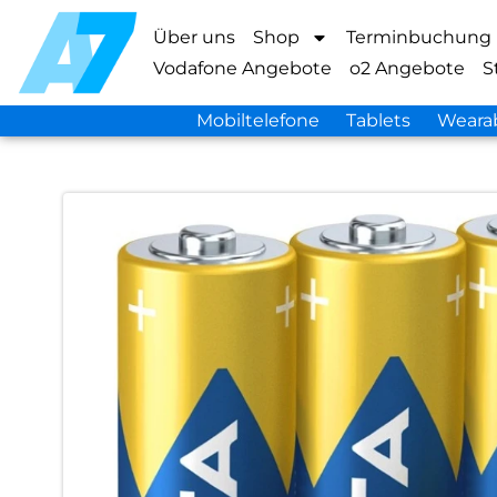
Über uns
Shop
Terminbuchung
Vodafone Angebote
o2 Angebote
S
Mobiltelefone
Tablets
Weara