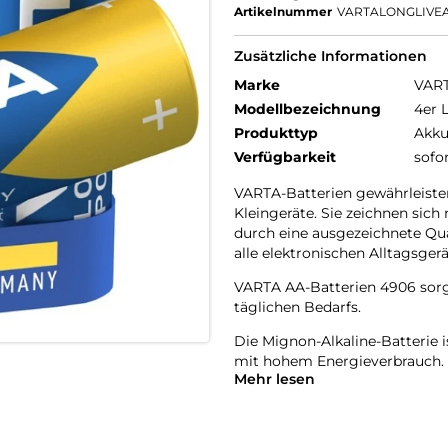
Artikelnummer
VARTALONGLIVE
Zusätzliche Informationen
Marke
VAR
Modellbezeichnung
4er 
Produkttyp
Akku
Verfügbarkeit
sofo
VARTA-Batterien gewährleisten
Kleingeräte. Sie zeichnen sich
durch eine ausgezeichnete Qua
alle elektronischen Alltagsgerä
VARTA AA-Batterien 4906 sorg
täglichen Bedarfs.
Die Mignon-Alkaline-Batterie i
mit hohem Energieverbrauch.
Mehr lesen
Mignonbatterien eignen sich z
Rasierapparate oder Zahnbürst