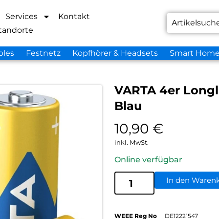
Services
Kontakt
tandorte
bles
Festnetz
Kopfhörer & Headsets
Smart Hom
VARTA 4er Longli
Blau
10,90
€
inkl. MwSt.
Online verfügbar
In den Waren
WEEE Reg No
DE12221547