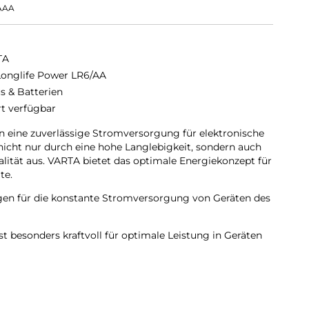
AAA
TA
Longlife Power LR6/AA
s & Batterien
rt verfügbar
 eine zuverlässige Stromversorgung für elektronische
 nicht nur durch eine hohe Langlebigkeit, sondern auch
lität aus. VARTA bietet das optimale Energiekonzept für
te.
en für die konstante Stromversorgung von Geräten des
st besonders kraftvoll für optimale Leistung in Geräten
. B. für Spielzeug, Computerzubehör, Taschenlampen,
en.