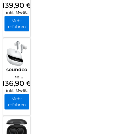
139,90
€
Liberty
inkl. MwSt.
4 Pro
Black
Mehr
erfahren
soundco
re
136,90
€
Liberty
inkl. MwSt.
4 Pro
White
Mehr
erfahren