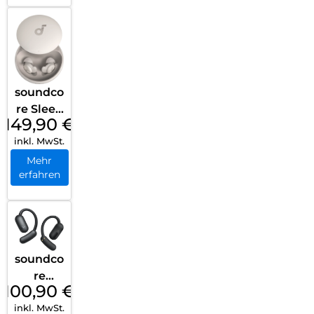
soundco
re Sleep
149,90
€
A20
inkl. MwSt.
White
Mehr
erfahren
soundco
re
100,90
€
AeroFit
inkl. MwSt.
2 Black