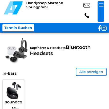
Handyshop Marzahn
Springpfuhl
Termin Buchen
Bluetooth
Kopfhörer & Headsets
Headsets
Alle anzeigen
In-Ears
soundco
re