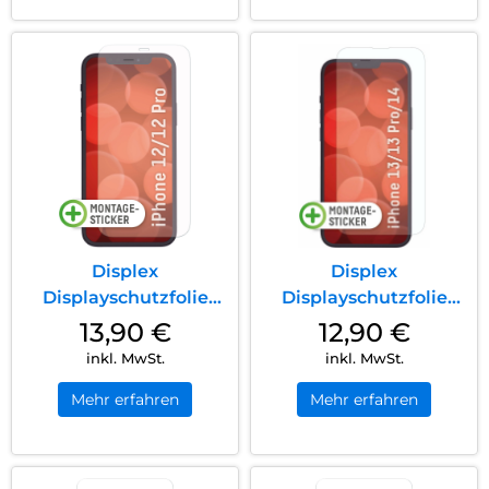
Displex
Displex
Displayschutzfolie
Displayschutzfolie
(9H) iPhone 12/12 Pro
(9H) iPhone 13
13,90
€
12,90
€
Transparent
Pro/14/13 Transparent
inkl. MwSt.
inkl. MwSt.
Mehr erfahren
Mehr erfahren