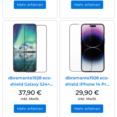
Mehr erfahren
Mehr erfahren
dbramante1928 eco-
dbramante1928 eco-
shield Galaxy S24+
shield iPhone 14 Pro
Schwarz
Schwarz
37,90
€
29,90
€
inkl. MwSt.
inkl. MwSt.
Mehr erfahren
Mehr erfahren