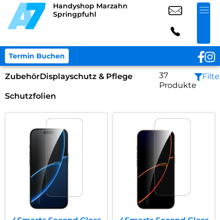
Handyshop Marzahn
Springpfuhl
Termin Buchen
37
Zubehör
Displayschutz & Pflege
Filte
Produkte
Schutzfolien