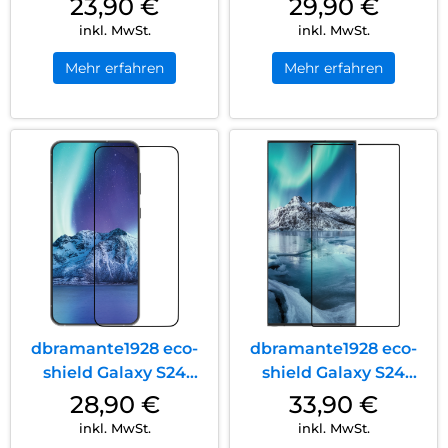
23,90
€
29,90
€
Max Clear
inkl. MwSt.
inkl. MwSt.
Mehr erfahren
Mehr erfahren
dbramante1928 eco-
dbramante1928 eco-
shield Galaxy S24
shield Galaxy S24
Schwarz
Ultra Schwarz
28,90
€
33,90
€
inkl. MwSt.
inkl. MwSt.