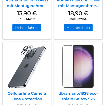
4Smarts Second Glass
4Smarts Second Glass
mit Montagerahmen
mit Montagerahmen
iPhone 17 Air
iPhone 17 Pro
13,90
€
18,90
€
Transparent
Transparent
inkl. MwSt.
inkl. MwSt.
Mehr erfahren
Mehr erfahren
Cellularline Camera
dbramante1928 eco-
Lens Protection
shield Galaxy S23
iPhone 16 Pro/16 Pro
Schwarz