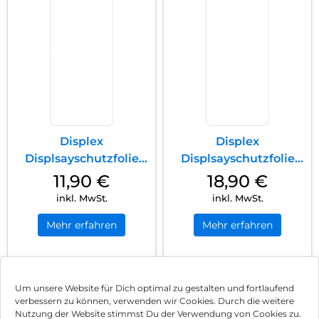
Displex
Displex
Displsayschutzfolie
Displsayschutzfolie
(9H) Galaxy S24
(9H) Galaxy S24+
11,90
€
18,90
€
Transparent
Transparent
inkl. MwSt.
inkl. MwSt.
Mehr erfahren
Mehr erfahren
1
2
3
4
Nächste
Um unsere Website für Dich optimal zu gestalten und fortlaufend
verbessern zu können, verwenden wir Cookies. Durch die weitere
Nutzung der Website stimmst Du der Verwendung von Cookies zu.