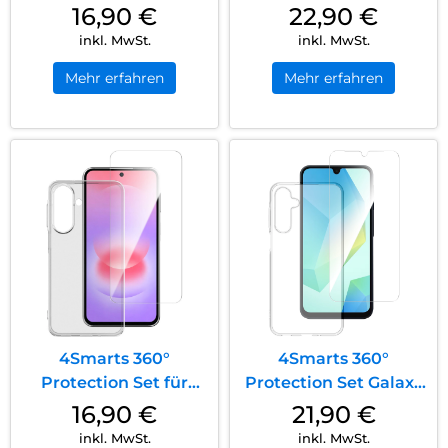
Set für Apple iPhone
Set iPhone 15 Plus
16,90
€
22,90
€
17e/16e MagSafe-
MagSafe Transparent
inkl. MwSt.
inkl. MwSt.
kompatibel
Mehr erfahren
Mehr erfahren
Transparent
4Smarts 360°
4Smarts 360°
Protection Set für
Protection Set Galaxy
Samsung Galaxy A27
A16 Transparent
16,90
€
21,90
€
5G Transparent
inkl. MwSt.
inkl. MwSt.