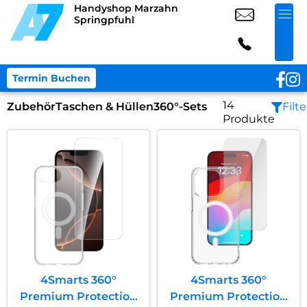
Handyshop Marzahn
Springpfuhl
Termin Buchen
14
Zubehör
Taschen & Hüllen
360°-Sets
Filte
Produkte
4Smarts 360°
4Smarts 360°
Premium Protection
Premium Protection