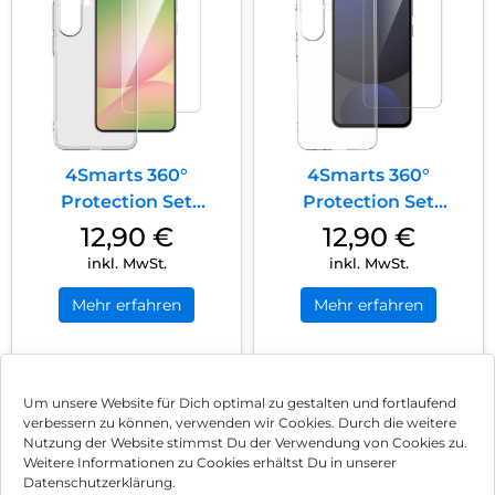
4Smarts 360°
4Smarts 360°
Protection Set
Protection Set
Samsung Galaxy A37
Samsung Galaxy A57
12,90
€
12,90
€
5G Transparent
5G Schwarz
inkl. MwSt.
inkl. MwSt.
Mehr erfahren
Mehr erfahren
1
2
Nächste
Um unsere Website für Dich optimal zu gestalten und fortlaufend
verbessern zu können, verwenden wir Cookies. Durch die weitere
Nutzung der Website stimmst Du der Verwendung von Cookies zu.
Impressum
Weitere Informationen zu Cookies erhältst Du in unserer
Datenschutzerklärung.