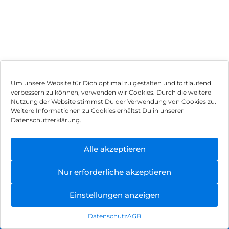
Um unsere Website für Dich optimal zu gestalten und fortlaufend
verbessern zu können, verwenden wir Cookies. Durch die weitere
Nutzung der Website stimmst Du der Verwendung von Cookies zu.
Impressum
Weitere Informationen zu Cookies erhältst Du in unserer
Datenschutzerklärung.
AGB
Datenschutz
Alle akzeptieren
Vertrag widerrufen
Nur erforderliche akzeptieren
Hinweis zur Batterieentsorgung
Einstellungen anzeigen
Newsletter
Datenschutz
AGB
©
2026
, Brodos AG – All Rights Reserved.